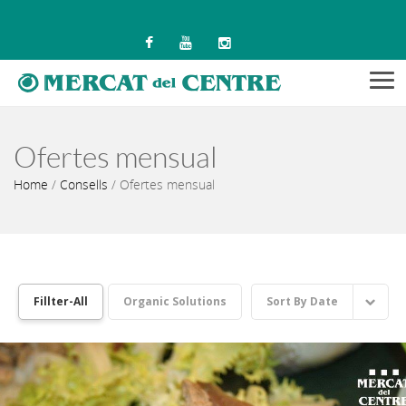
Men
Ofertes mensual
Home
/
Consells
/
Ofertes mensual
Fillter-All
Organic Solutions
Sort By
Date