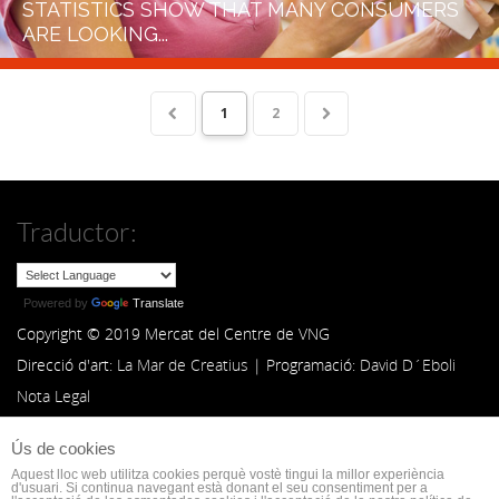
STATISTICS SHOW THAT MANY CONSUMERS
ARE LOOKING...
1
2
Traductor:
Powered by
Translate
Copyright © 2019 Mercat del Centre de VNG
Direcció d'art:
La Mar de Creatius
| Programació:
David D´Eboli
Nota Legal
Ús de cookies
Aquest lloc web utilitza cookies perquè vostè tingui la millor experiència
d'usuari. Si continua navegant està donant el seu consentiment per a