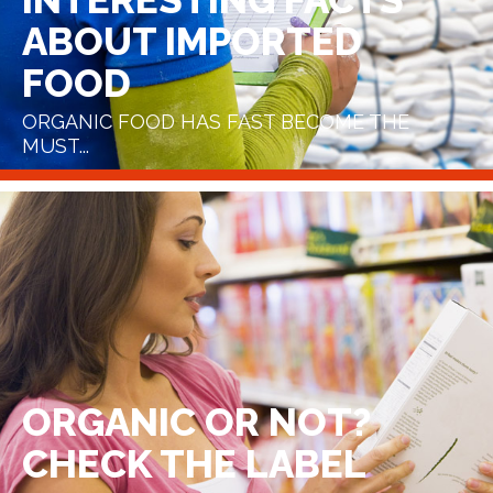
ABOUT IMPORTED
FOOD
ORGANIC FOOD HAS FAST BECOME THE
MUST...
ORGANIC OR NOT?
CHECK THE LABEL