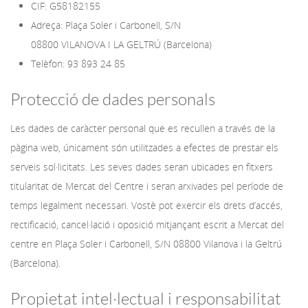
CIF: G58182155
Adreça: Plaça Soler i Carbonell, S/N
08800 VILANOVA I LA GELTRÚ (Barcelona)
Telèfon: 93 893 24 85
Protecció de dades personals
Les dades de caràcter personal que es recullen a través de la
pàgina web, únicament són utilitzades a efectes de prestar els
serveis sol·licitats. Les seves dades seran ubicades en fitxers
titularitat de Mercat del Centre i seran arxivades pel període de
temps legalment necessari. Vostè pot exercir els drets d’accés,
rectificació, cancel·lació i oposició mitjançant escrit a Mercat del
centre en Plaça Soler i Carbonell, S/N 08800 Vilanova i la Geltrú
(Barcelona).
Propietat intel·lectual i responsabilitat