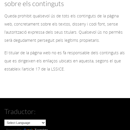
sobre els continguts
Queda prohibit qualsevol ús de tots els continguts de la pàgina
web, concretament sobre els textos, disseny i codi font, sense
l’autorització expressa dels seus titulars. Qualsevol ús no permès
serà degudament perseguit pels legítims propietaris.
El titular de la pàgina web no es fa responsable dels continguts als
que es dirigeixen els enllaços ubicats en aquesta, segons el que
estableix l’article 17 de la LSSICE.
Traductor: