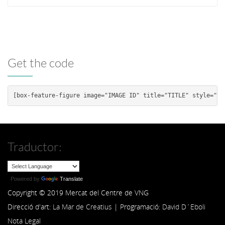
Get the code
Traductor:
Powered by
Translate
Copyright © 2019 Mercat del Centre de VNG
Direcció d'art:
La Mar de Creatius
| Programació:
David D´Eboli
Nota Legal