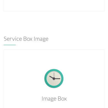
Service Box Image
Image Box
Temporibus autem quibusdam et aut officiis debitis aut
rerum necessitatibus saepe eveniet ut et voluptates
repudiandae sint et molestiae.
Image Box