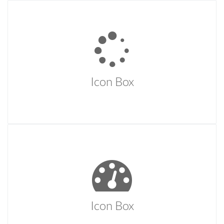
Icon Box
Temporibus autem quibusdam et aut officiis debitis aut
rerum necessitatibus saepe eveniet ut et voluptates
repudiandae sint et molestiae.
Icon Box
Icon Box
Temporibus autem quibusdam et aut officiis debitis aut
rerum necessitatibus saepe eveniet ut et voluptates
repudiandae sint et molestiae.
Icon Box