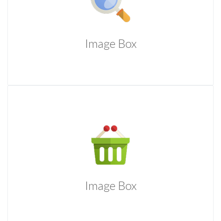
repudiandae sint et molestiae.
Image Box
Image Box
Temporibus autem quibusdam et aut officiis debitis aut
rerum necessitatibus saepe eveniet ut et voluptates
repudiandae sint et molestiae.
Image Box