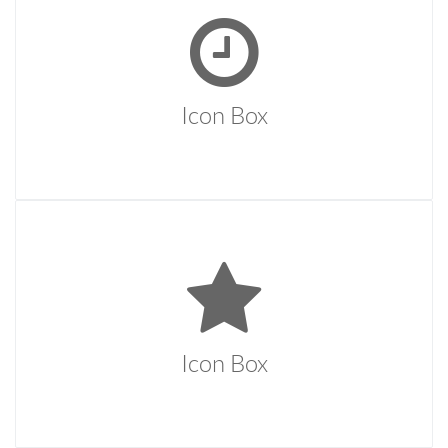
Temporibus autem quibusdam et aut officiis debitis aut
rerum necessitatibus saepe eveniet ut et voluptates
repudiandae sint et molestiae.
Icon Box
Icon Box
Temporibus autem quibusdam et aut officiis debitis aut
rerum necessitatibus saepe eveniet ut et voluptates
repudiandae sint et molestiae.
Icon Box