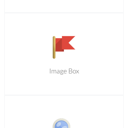
Image Box
Temporibus autem quibusdam et aut officiis debitis aut
rerum necessitatibus saepe eveniet ut et voluptates
repudiandae sint et molestiae.
Image Box
Image Box
Temporibus autem quibusdam et aut officiis debitis aut
rerum necessitatibus saepe eveniet ut et voluptates