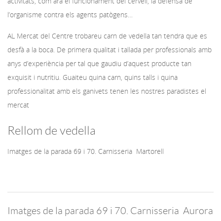
activitats, com ara el funcionament del cervell, la defensa de
l’organisme contra els agents patògens…
AL Mercat del Centre trobareu carn de vedella tan tendra que es
desfà a la boca. De primera qualitat i tallada per professionals amb
anys d’experiència per tal que gaudiu d’aquest producte tan
exquisit i nutritiu. Guaiteu quina carn, quins talls i quina
professionalitat amb els ganivets tenen les nostres paradistes el
mercat
Rellom de vedella
Imatges de la parada 69 i 70. Carnisseria Martorell
Imatges de la parada 69 i 70. Carnisseria Aurora