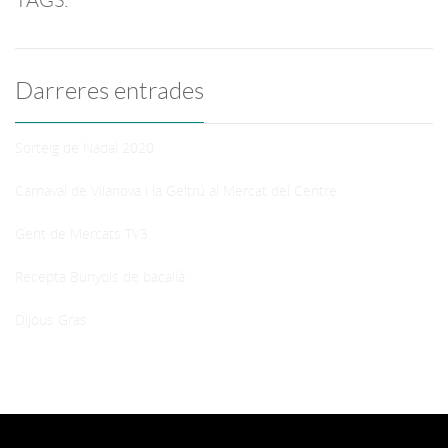
TAGS:
Darreres entrades
Sorteig de Nadal 2020
Carnaval de Vilanova i la Geltrú al Mercat del Centre
Gent de Mercats TV3
Recepta Bunyols de bacallà
Dijous Gras